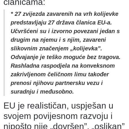
članicama:
* 27 zvijezda zavarenih na vrh kolijevke
predstavljaju 27 država članica EU-a.
Učvršćeni su i izvorno povezani jedan s
drugim na njemu i s njim, zavareni
slikovnim značenjem „kolijevka”.
Odvajanje je teško moguće bez tragova.
Rashladna raspodjela na konveksnom
zakrivljenom čeličnom limu također
prenosi njihovu partnersku vezu i
suradnju i međusobno.
EU je realističan, uspješan u
svojem povijesnom razvoju i
nipošto nije „dovršen”, „oslikan”