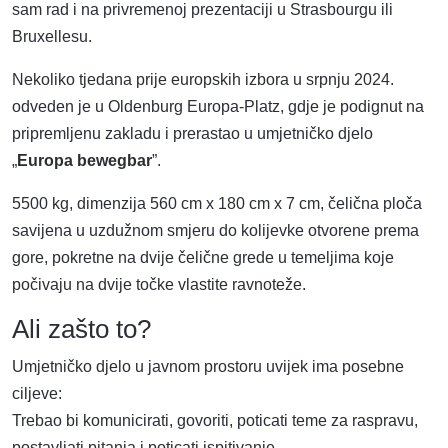
sam rad i na privremenoj prezentaciji u Strasbourgu ili
Bruxellesu.
Nekoliko tjedana prije europskih izbora u srpnju 2024.
odveden je u Oldenburg Europa-Platz, gdje je podignut na
pripremljenu zakladu i prerastao u umjetničko djelo
„
Europa bewegbar
”.
5500 kg, dimenzija 560 cm x 180 cm x 7 cm, čelična ploča
savijena u uzdužnom smjeru do kolijevke otvorene prema
gore, pokretne na dvije čelične grede u temeljima koje
počivaju na dvije točke vlastite ravnoteže.
Ali zašto to?
Umjetničko djelo u javnom prostoru uvijek ima posebne
ciljeve:
Trebao bi komunicirati, govoriti, poticati teme za raspravu,
postavljati pitanja i poticati ispitivanje.