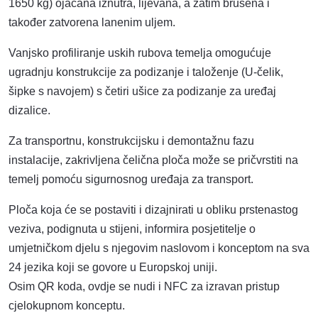
1650 kg) ojačana iznutra, lijevana, a zatim brušena i
također zatvorena lanenim uljem.
Vanjsko profiliranje uskih rubova temelja omogućuje
ugradnju konstrukcije za podizanje i taloženje (U-čelik,
šipke s navojem) s četiri ušice za podizanje za uređaj
dizalice.
Za transportnu, konstrukcijsku i demontažnu fazu
instalacije, zakrivljena čelična ploča može se pričvrstiti na
temelj pomoću sigurnosnog uređaja za transport.
Ploča koja će se postaviti i dizajnirati u obliku prstenastog
veziva, podignuta u stijeni, informira posjetitelje o
umjetničkom djelu s njegovim naslovom i konceptom na sva
24 jezika koji se govore u Europskoj uniji.
Osim QR koda, ovdje se nudi i NFC za izravan pristup
cjelokupnom konceptu.