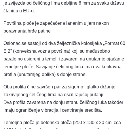
je zvijezda od čeličnog lima debljine 6 mm za svaku državu
članicu u EU-u.
Površina ploče je zapečaćena lanenim uljem nakon
poravnanja hrđe patine
Oslonac se sastoji od dva željeznička kolosijeka „Format 60
E 2” (konveksna vozna površina) koji su međusobno
paralelno usidreni u temelj i zavareni na unutarnje ojačanje
temeljne ploče. Savijanje čeličnog lima ima dva konkavna
profila (unutarnjeg oblika) s donje strane.
Oba profila čine savršen par za sigurno i glatko držanje
zakrivljenog čeličnog lima na oscilirajućoj putanji.
Dva profila zavarena na donju stranu čeličnog luka također
imaju ograničenje vibracija i centriranje središta.
Temeljna ploča je betonska ploča (250 x 130 x 20 cm, cca