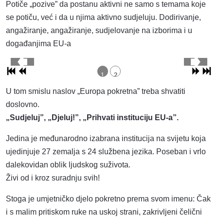
Potiče „pozive” da postanu aktivni ne samo s temama koje
se potiču, već i da u njima aktivno sudjeluju. Dodirivanje,
angažiranje, angažiranje, sudjelovanje na izborima i u
događanjima EU-a
1
2
U tom smislu naslov „Europa pokretna” treba shvatiti
doslovno.
„Sudjeluj”, „Djeluj!”, „Prihvati instituciju EU-a”.
Jedina je međunarodno izabrana institucija na svijetu koja
ujedinjuje 27 zemalja s 24 službena jezika. Poseban i vrlo
dalekovidan oblik ljudskog suživota.
Živi od i kroz suradnju svih!
Stoga je umjetničko djelo pokretno prema svom imenu: Čak
i s malim pritiskom ruke na uskoj strani, zakrivljeni čelični