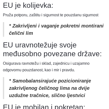
EU je kolijevka:
Pruža potporu, zaštitu i sigurnost te pouzdanu sigurnost
* Zakrivljeni i vaganje pokretni montirani
čelični lim
EU uravnotežuje svoje
međusobno povezane države:
Osigurava ravnotežu i sklad, zajednicu i uzajamno
odgovornu pouzdanost, kao i mir i pravdu.
* Samobalansirajuće pozicioniranje
zakrivljenog čeličnog lima na dvije
uzdužne tračnice, slično ljestvici
EU je mobilan i pokretan: