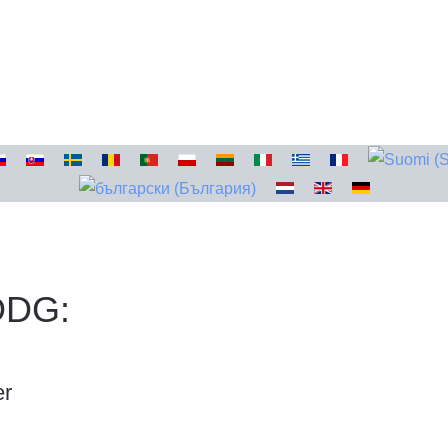
DDG:
er