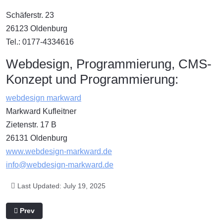
Schäferstr. 23
26123 Oldenburg
Tel.: 0177-4334616
Webdesign, Programmierung, CMS-
Konzept und Programmierung:
webdesign markward
Markward Kufleitner
Zietenstr. 17 B
26131 Oldenburg
www.webdesign-markward.de
info@webdesign-markward.de
Last Updated: July 19, 2025
Previous article: Politika ta’ privatezza
Prev