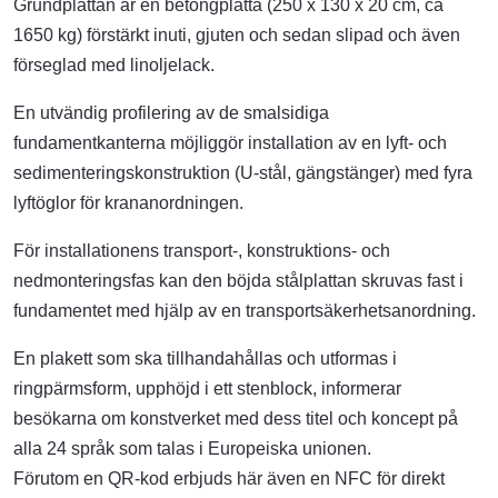
Grundplattan är en betongplatta (250 x 130 x 20 cm, ca
1650 kg) förstärkt inuti, gjuten och sedan slipad och även
förseglad med linoljelack.
En utvändig profilering av de smalsidiga
fundamentkanterna möjliggör installation av en lyft- och
sedimenteringskonstruktion (U-stål, gängstänger) med fyra
lyftöglor för krananordningen.
För installationens transport-, konstruktions- och
nedmonteringsfas kan den böjda stålplattan skruvas fast i
fundamentet med hjälp av en transportsäkerhetsanordning.
En plakett som ska tillhandahållas och utformas i
ringpärmsform, upphöjd i ett stenblock, informerar
besökarna om konstverket med dess titel och koncept på
alla 24 språk som talas i Europeiska unionen.
Förutom en QR-kod erbjuds här även en NFC för direkt