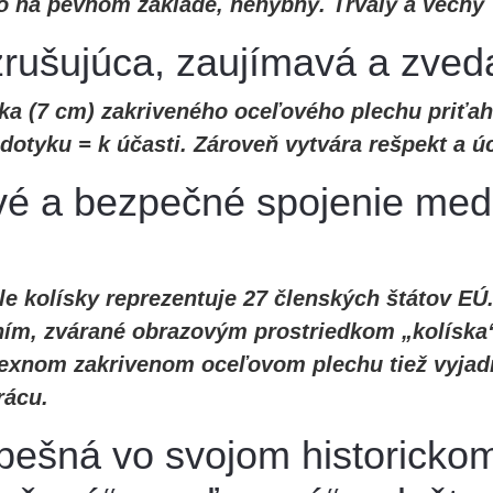
o na pevnom základe, nehybný. Trvalý a večný
rušujúca, zaujímavá a zved
a (7 cm) zakriveného oceľového plechu priťahu
dotyku = k účasti. Zároveň vytvára rešpekt a ú
vé a bezpečné spojenie med
le kolísky reprezentuje 27 členských štátov E
ím, zvárané obrazovým prostriedkom „kolíska“
vexnom zakrivenom oceľovom plechu tiež vyjadr
rácu.
úspešná vo svojom historicko