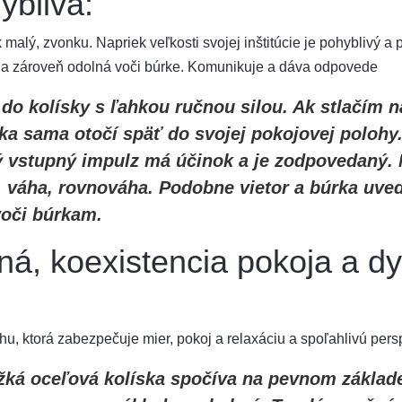
yblivá:
 malý, zvonku. Napriek veľkosti svojej inštitúcie je pohyblivý a
vá a zároveň odolná voči búrke. Komunikuje a dáva odpovede
do kolísky s ľahkou ručnou silou. Ak stlačím n
ska sama otočí späť do svojej pokojovej poloh
ý vstupný impulz má účinok a je zodpovedaný. M
 váha, rovnováha. Podobne vietor a búrka uve
voči búrkam.
ná, koexistencia pokoja a dy
u, ktorá zabezpečuje mier, pokoj a relaxáciu a spoľahlivú pers
ťažká oceľová kolíska spočíva na pevnom základe