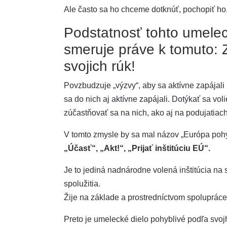
Ale často sa ho chceme dotknúť, pochopiť ho
Podstatnosť tohto umelec
smeruje práve k tomuto: 
svojich rúk!
Povzbudzuje „výzvy“, aby sa aktívne zapájali n
sa do nich aj aktívne zapájali. Dotýkať sa vol
zúčastňovať sa na nich, ako aj na podujatiac
V tomto zmysle by sa mal názov „Európa pohy
„Účasť“, „Akt!“, „Prijať inštitúciu EÚ“.
Je to jediná nadnárodne volená inštitúcia na
spolužitia.
Žije na základe a prostredníctvom spolupráce
Preto je umelecké dielo pohyblivé podľa svoj