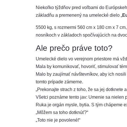
Niekoľko týždňov pred voľbami do Európskeho
základňu a premenený na umelecké dielo „
E
5500 kg, s rozmermi 560 cm x 180 cm x 7 cm
nosníkoch v základoch spočívajúcich na dvoc
Ale prečo práve toto?
Umelecké dielo vo verejnom priestore má vždy
Mala by komunikovať, hovoriť, stimulovať tém
Malo by zaujímať návštevníkov, aby ich nosil
tomto prípade zámerne.
„Prekonajte strach z toho, že sa jej dotknete a
Všetci poznáme tento jav: Umenie sa nielen po
Ruka je orgán mysle, bytia. S tým chápeme ex
„Môžem sa toho dotknúť?“
„Toto nie je povolené!“