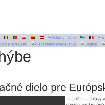
 hýbe
ačné dielo pre Európs
Toto umelecké dielo bolo vytv