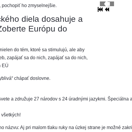
, pochopiť ho zmyselnejšie.
kého diela dosahuje a
Zoberte Európu do
ielen do tém, ktoré sa stimulujú, ale aby
ieb, zapájať sa do nich, zapájať sa do nich,
h EÚ
blivá“ chápať doslovne.
 svete a združuje 27 národov s 24 úradnými jazykmi. Špeciálna 
 všetkých!
ho názvu: Aj pri malom tlaku ruky na úzkej strane je možné zak