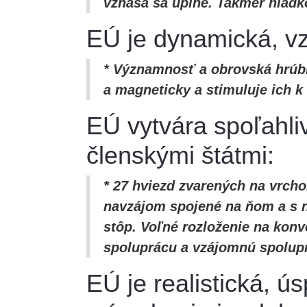
vznáša sa úplne. Takmer hladk
EÚ je dynamická, vz
* Významnosť a obrovská hrúbk
a magneticky a stimuluje ich k 
EÚ vytvára spoľahli
členskými štátmi:
* 27 hviezd zvarených na vrcho
navzájom spojené na ňom a s n
stôp. Voľné rozloženie na kon
spoluprácu a vzájomnú spolup
EÚ je realistická, 