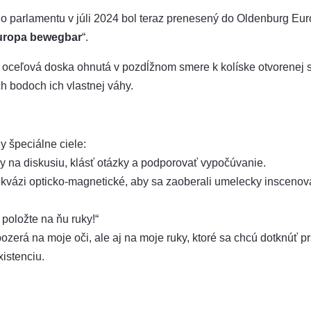
 parlamentu v júli 2024 bol teraz prenesený do Oldenburg Euro
uropa bewegbar
“.
, oceľová doska ohnutá v pozdĺžnom smere k kolíske otvorenej
h bodoch ich vlastnej váhy.
 špeciálne ciele:
y na diskusiu, klásť otázky a podporovať vypočúvanie.
i kvázi opticko-magnetické, aby sa zaoberali umelecky insceno
 položte na ňu ruky!“
zerá na moje oči, ale aj na moje ruky, ktoré sa chcú dotknúť pr
istenciu.