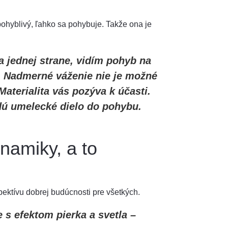
 pohyblivý, ľahko sa pohybuje. Takže ona je
a jednej strane, vidím pohyb na
y. Nadmerné váženie nie je možné
aterialita vás pozýva k účasti.
dú umelecké dielo do pohybu.
namiky, a to
pektívu dobrej budúcnosti pre všetkých.
 s efektom pierka a svetla –