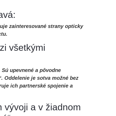
avá:
je zainteresované strany opticky
ctu.
zi všetkými
Ú. Sú upevnené a pôvodne
. Oddelenie je sotva možné bez
uje ich partnerské spojenie a
m vývoji a v žiadnom