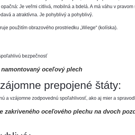
opačná: Je veľmi citlivá, mobilná a bdelá. A má váhu v pravom 
davá a atraktívna. Je pohyblivý a pohyblivý.
ruje použitím obrazového prostriedku „Wiege“ (kolíska).
spoľahlivú bezpečnosť
vý namontovaný oceľový plech
zájomne prepojené štáty:
ú a vzájomne zodpovednú spoľahlivosť, ako aj mier a spravodl
e zakriveného oceľového plechu na dvoch pozd