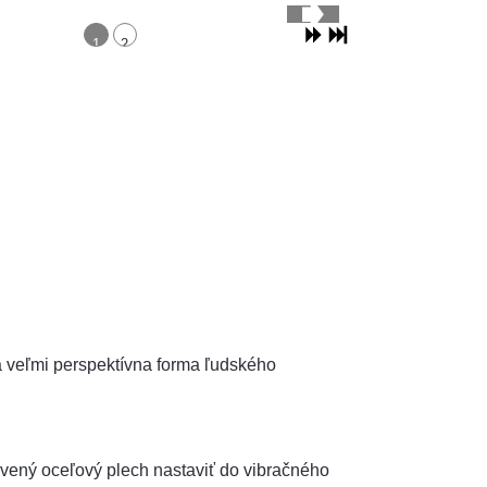
1
2
a veľmi perspektívna forma ľudského
rivený oceľový plech nastaviť do vibračného