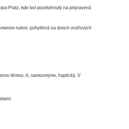
pa-Platz, kde bol pozdvihnutý na pripravenú
 smerom nahor, pohyblivá na dvoch oceľových
vanou témou. A, samozrejme, haptický. V
stami.