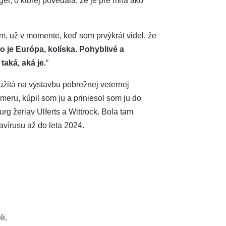
ger, o ktorej povedala, že je pre mňa ako
m, už v momente, keď som prvýkrát videl, že
o je Európa, kolíska. Pohyblivé a
taká, aká je.
“
itá na výstavbu pobrežnej veternej
meru, kúpil som ju a priniesol som ju do
rg žeriav Ulferts a Wittrock. Bola tam
vírusu až do leta 2024.
i.