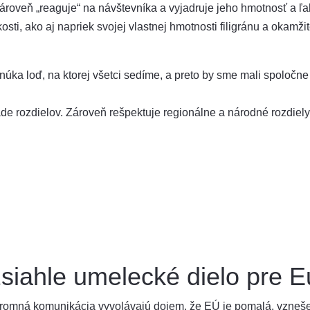
ároveň „reaguje“ na návštevníka a vyjadruje jeho hmotnosť a ľ
sti, ako aj napriek svojej vlastnej hmotnosti filigránu a okamžite
úka loď, na ktorej všetci sedíme, a preto by sme mali spoločne 
 rozdielov. Zároveň rešpektuje regionálne a národné rozdiely a
siahle umelecké dielo pre E
kromná komunikácia vyvolávajú dojem, že EÚ je pomalá, vzneše