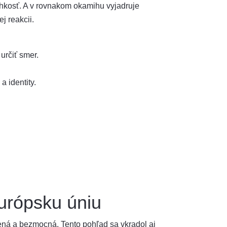
ahkosť. A v rovnakom okamihu vyjadruje
j reakcii.
určiť smer.
 identity.
urópsku úniu
ná a bezmocná. Tento pohľad sa vkradol aj