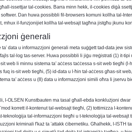
ll-issettjar tal-cookies. Barra minn hekk, il-cookies diġà ssett
 softwer. Dan huwa possibbli fil-browsers komuni kollha tal-Interne
żat, mhux il-funzjonijiet kollha tal-websajt tagħna jistgħu jkunu k
zzjoni ġenerali
 ta' data u informazzjoni ġenerali meta suġġett tad-data jew sis
ajls tal-log tas-server. Huwa possibbli li jiġu rreġistrati (1) it-tipi
sit web li minnu sistema ta’ aċċess taċċessa s-sit web tiegħi (l-he
q is-sit web tiegħi, (5) id-data u l-ħin tal-aċċess għas-sit web, (6
istema ta’ aċċess u (8) data u informazzjoni simili oħra li jservu biex
li, l-OLSEN Kunstbauten ma tasal għall-ebda konklużjoni dwar is-
od korrett il-kontenut tal-websajt tiegħi, (2) tottimizza l-kontenu
-teknoloġija tal-informazzjoni tiegħi u t-teknoloġija tal-websajt tieg
kuzzjoni kriminali f'każ ta 'attakk ċibernetiku. Għalhekk, l-ISTH 
zzjoni tad-dejta u s-sigurtà tad-dejta tal-intrapriża tagħna, u biex