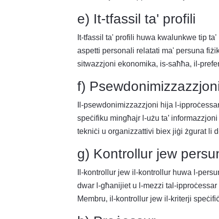
e) It-tfassil ta' profili
It-tfassil ta' profili huwa kwalunkwe tip ta
aspetti personali relatati ma' persuna fiżi
sitwazzjoni ekonomika, is-saħħa, il-preferen
f) Psewdonimizzazzjon
Il-psewdonimizzazzjoni hija l-ipproċessar t
speċifiku mingħajr l-użu ta’ informazzjon
tekniċi u organizzattivi biex jiġi żgurat li
g) Kontrollur jew pers
Il-kontrollur jew il-kontrollur huwa l-pers
dwar l-għanijiet u l-mezzi tal-ipproċessar t
Membru, il-kontrollur jew il-kriterji speċif