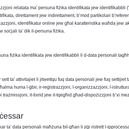
joni relatata ma’ persuna fiżika identifikata jew identifikabbli (
dentifikata, direttament jew indirettament, b’mod partikolari b’refe
zazzjoni, identifikatur online jew għal karatteristika waħda jew akta
 soċjali ta’ dik il-persuna fiżika.
 fiżika identifikata jew identifikabbli li d-data personali tagħha
ett ta’ attivitajiet li jitwettqu fuq data personali jew fuq settijie
a huma l-ġbir, ir-reġistrazzjoni, l-organizzazzjoni, l-istrutturar,
bi trażmissjoni, it-tixrid jew it-tqegħid għad-dispożizzjoni b’xi mezz
oċessar
kar ta’ data personali maħżuna bil-għan li jiġi ristrett l-ipproċess