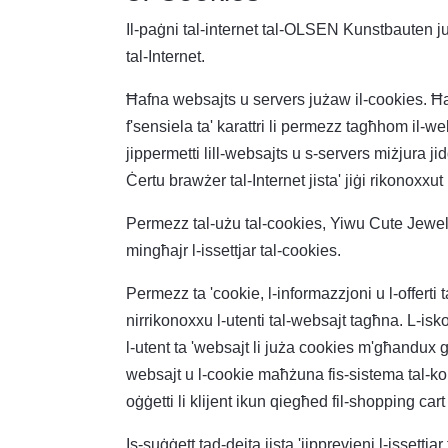
Il-paġni tal-internet tal-OLSEN Kunstbauten j
tal-Internet.
Ħafna websajts u servers jużaw il-cookies. Ħafn
f'sensiela ta' karattri li permezz tagħhom il-web
jippermetti lill-websajts u s-servers miżjura j
Ċertu brawżer tal-Internet jista' jiġi rikonoxxut
Permezz tal-użu tal-cookies, Yiwu Cute Jewelry Co
mingħajr l-issettjar tal-cookies.
Permezz ta 'cookie, l-informazzjoni u l-offerti 
nirrikonoxxu l-utenti tal-websajt tagħna. L-isk
l-utent ta 'websajt li juża cookies m'għandux għ
websajt u l-cookie maħżuna fis-sistema tal-komp
oġġetti li klijent ikun qiegħed fil-shopping car
Is-suġġett tad-dejta jista 'jipprevjeni l-issett