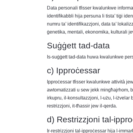
Data personali tfisser kwalunkwe informazz
identifikabbli hija persuna li tista’ tiġi i
numru ta’ identifikazzjoni, data ta’ lokaliz
ġenetika, mentali, ekonomika, kulturali jew
Suġġett tad-data
Is-suġġett tad-data huwa kwalunkwe persuna
c) Ipproċessar
Ipproċessar tfisser kwalunkwe attività jew s
awtomatizzati u sew jekk mingħajrhom, bħalm
irkupru, il-konsultazzjoni, l-użu, l-iżvelar 
restrizzjoni, it-tħassir jew il-qerda.
d) Restrizzjoni tal-ippr
Ir-restrizzjoni tal-ipproċessar hija l-immar