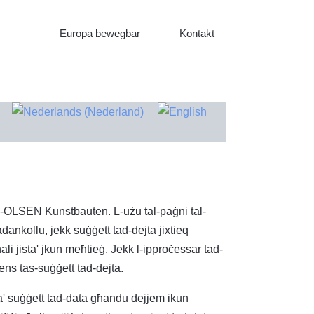
Europa bewegbar
Kontakt
ħall-OLSEN Kunstbauten. L-użu tal-paġni tal-
nkollu, jekk suġġett tad-dejta jixtieq
i jista' jkun meħtieġ. Jekk l-ipproċessar tad-
ns tas-suġġett tad-dejta.
n ta' suġġett tad-data għandu dejjem ikun