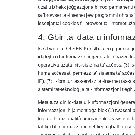
użat u b'hekk joġġezzjona b'mod permanenti għa
ta 'browser tal-Internet jew programmi oħra ta'
issettjar tal-cookies fil-browser tal-Internet u
4. Ġbir ta' data u informa
Is-sit web tal-OLSEN Kunstbauten jiġbor serje
id-dejta u l-informazzjoni ġenerali tinħażen fil-f
operattiva użata mis-sistema ta’ aċċess, (3) is-
huma aċċessati permezz ta’ sistema ta’ aċċess fu
IP), (7) il-fornitur tas-servizz tal-Internet tas-s
sistemi tat-teknoloġija tal-informazzjoni tiegħi.
Meta tuża din id-data u l-informazzjoni ġenera
informazzjoni hija meħtieġa biex (1) twassal b'm
tiżgura l-funzjonalità permanenti tas-sistemi tat
tal-liġi bl-informazzjoni meħtieġa għall-prose
anonimu statistikament, bil-għan li żżid il-prote