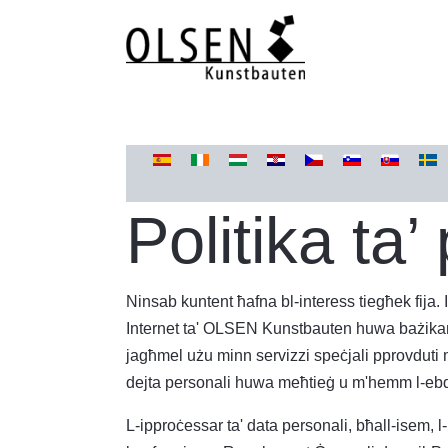
Select your language
Politika ta’
Ninsab kuntent ħafna bl-interess tiegħek fija. 
Internet ta' OLSEN Kunstbauten huwa bażikamen
jagħmel użu minn servizzi speċjali pprovduti m
dejta personali huwa meħtieġ u m'hemm l-ebda
L-ipproċessar ta' data personali, bħall-isem, l-