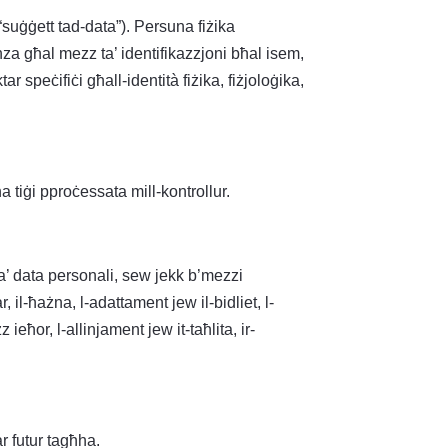
“suġġett tad-data”). Persuna fiżika
renza għal mezz ta’ identifikazzjoni bħal isem,
r speċifiċi għall-identità fiżika, fiżjoloġika,
 tiġi pproċessata mill-kontrollur.
t ta’ data personali, sew jekk b’mezzi
 il-ħażna, l-adattament jew il-bidliet, l-
 ieħor, l-allinjament jew it-taħlita, ir-
ar futur tagħha.