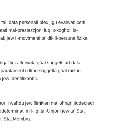
' tali data personali biex jiġu evalwati ċerti
atati mal-prestazzjoni fuq ix-xogħol, is-
sab jew il-movimenti ta' dik il-persuna fiżika.
bqa’ tiġi attribwita għal suġġett tad-data
separatament u tkun soġġetta għal miżuri
a jew identifikabbli.
eħor li waħdu jew flimkien ma’ oħrajn jiddeċiedi
ddeterminati mil-liġi tal-Unjoni jew ta' Stat
 ta' Stat Membru.