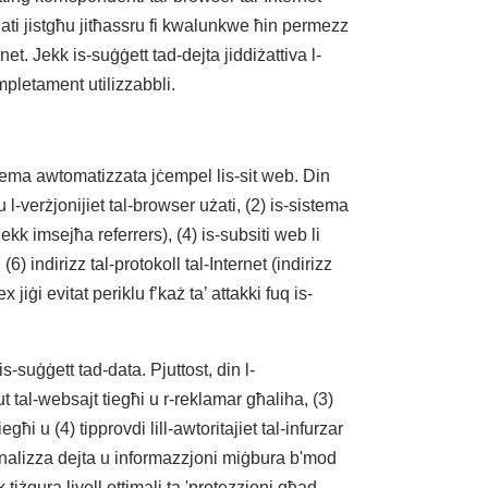
jati jistgħu jitħassru fi kwalunkwe ħin permezz
t. Jekk is-suġġett tad-dejta jiddiżattiva l-
ompletament utilizzabbli.
tema awtomatizzata jċempel lis-sit web. Din
 u l-verżjonijiet tal-browser użati, (2) is-sistema
kk imsejħa referrers), (4) is-subsiti web li
) indirizz tal-protokoll tal-Internet (indirizz
 jiġi evitat periklu f’każ ta’ attakki fuq is-
suġġett tad-data. Pjuttost, din l-
t tal-websajt tiegħi u r-reklamar għaliha, (3)
ħi u (4) tipprovdi lill-awtoritajiet tal-infurzar
tanalizza dejta u informazzjoni miġbura b'mod
 tiżgura livell ottimali ta 'protezzjoni għad-