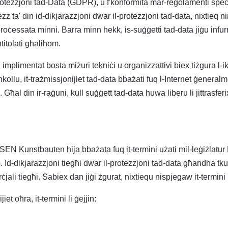
ezzjoni tad-Data (GDPR), u f'konformità mar-regolamenti speċifiċ
a' din id-dikjarazzjoni dwar il-protezzjoni tad-data, nixtieq nin
oċessata minni. Barra minn hekk, is-suġġetti tad-data jiġu infurm
ntitolati għalihom.
 implimentat bosta miżuri tekniċi u organizzattivi biex tiżgura l-
llu, it-trażmissjonijiet tad-data bbażati fuq l-Internet ġeneralmen
 Għal din ir-raġuni, kull suġġett tad-data huwa liberu li jittrasferix
-OLSEN Kunstbauten hija bbażata fuq it-termini użati mil-leġiżla
d-dikjarazzjoni tiegħi dwar il-protezzjoni tad-data għandha tkun t
ċjali tiegħi. Sabiex dan jiġi żgurat, nixtiequ nispjegaw it-termini
jiet oħra, it-termini li ġejjin: