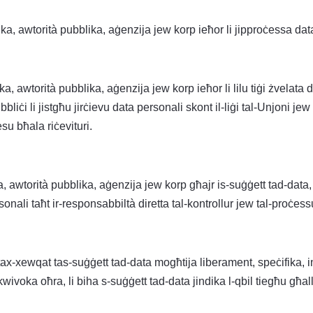
, awtorità pubblika, aġenzija jew korp ieħor li jipproċessa data 
ka, awtorità pubblika, aġenzija jew korp ieħor li lilu tiġi żvelata 
bbliċi li jistgħu jirċievu data personali skont il-liġi tal-Unjoni jew
u bħala riċevituri.
a, awtorità pubblika, aġenzija jew korp għajr is-suġġett tad-data, i
nali taħt ir-responsabbiltà diretta tal-kontrollur jew tal-proċess
ax-xewqat tas-suġġett tad-data mogħtija liberament, speċifika, i
wivoka oħra, li biha s-suġġett tad-data jindika l-qbil tiegħu għall