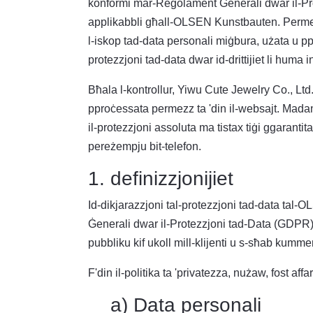
konformi mar-Regolament Ġenerali dwar il-Prot
applikabbli għall-OLSEN Kunstbauten. Permezz t
l-iskop tad-data personali miġbura, użata u ppr
protezzjoni tad-data dwar id-drittijiet li huma i
Bħala l-kontrollur, Yiwu Cute Jewelry Co., Ltd.
pproċessata permezz ta 'din il-websajt. Madanko
il-protezzjoni assoluta ma tistax tiġi ggarantita.
pereżempju bit-telefon.
1. definizzjonijiet
Id-dikjarazzjoni tal-protezzjoni tad-data tal
Ġenerali dwar il-Protezzjoni tad-Data (GDPR). I
pubbliku kif ukoll mill-klijenti u s-sħab kummer
F'din il-politika ta 'privatezza, nużaw, fost affari
a) Data personali