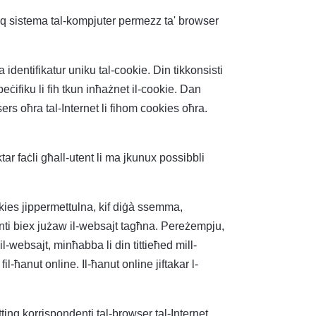
fuq sistema tal-kompjuter permezz ta' browser
identifikatur uniku tal-cookie. Din tikkonsisti
peċifiku li fih tkun inħażnet il-cookie. Dan
ers oħra tal-Internet li fihom cookies oħra.
ktar faċli għall-utent li ma jkunux possibbli
cookies jippermettulna, kif diġà ssemma,
tenti biex jużaw il-websajt tagħna. Pereżempju,
il-websajt, minħabba li din tittieħed mill-
-ħanut online. Il-ħanut online jiftakar l-
tting korrispondenti tal-browser tal-Internet