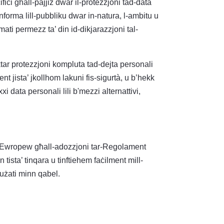
i għall-pajjiż dwar il-protezzjoni tad-data
forma lill-pubbliku dwar in-natura, l-ambitu u
ati permezz ta’ din id-dikjarazzjoni tal-
iktar protezzjoni kompluta tad-dejta personali
t jista’ jkollhom lakuni fis-sigurtà, u b’hekk
xi data personali lili b'mezzi alternattivi,
tur Ewropew għall-adozzjoni tar-Regolament
ista’ tinqara u tinftiehem faċilment mill-
 użati minn qabel.