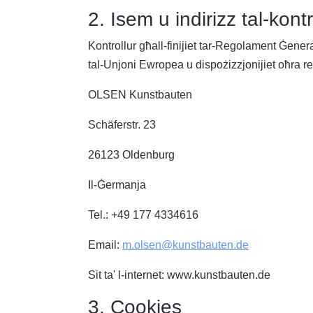
2. Isem u indirizz tal-kontr
Kontrollur għall-finijiet tar-Regolament Ġenera
tal-Unjoni Ewropea u dispożizzjonijiet oħra re
OLSEN Kunstbauten
Schäferstr. 23
26123 Oldenburg
Il-Ġermanja
Tel.: +49 177 4334616
Email:
m.olsen@kunstbauten.de
Sit ta' l-internet: www.kunstbauten.de
3. Cookies