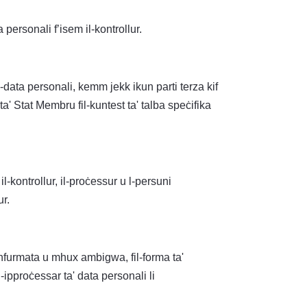
personali f’isem il-kontrollur.
d-data personali, kemm jekk ikun parti terza kif
 ta' Stat Membru fil-kuntest ta' talba speċifika
l-kontrollur, il-proċessur u l-persuni
ur.
nfurmata u mhux ambigwa, fil-forma ta'
-ipproċessar ta' data personali li