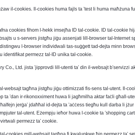
użaw il-cookies. Il-cookies huma fajls ta 'test li huma maħżuna 
a cookies fihom l-hekk imsejħa ID tal-cookie. ID tal-cookie hija 
sajts u s-servers jistgħu jiġu assenjati lill-browser tal-Internet s
iddistingwu l-browser individwali tas-suġġett tad-dejta minn brows
 u identifikat permezz tal-ID unika tal-cookie.
., Ltd. jista 'jipprovdi lill-utenti ta' din il-websajt b'servizzi a
tal-websajt tagħna jistgħu jiġu ottimizzati fis-sens tal-utent. Il-
op ta 'dan ir-rikonoxximent huwa li jagħmilha aktar faċli għall-u
alfejn jerġa' jdaħħal id-dejta ta 'aċċess tiegħu kull darba li jżur 
juter tal-utent. Eżempju ieħor huwa l-cookie ta 'shopping cart fil
t virtwali permezz ta' cookie.
jar tal-cookies mill-websajt tagħna fi kwalunkwe ħin permezz ta' se