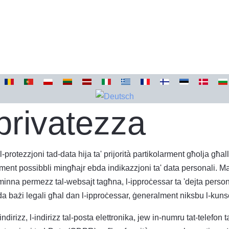
 privatezza
Il-protezzjoni tad-data hija ta' prijorità partikolarment għolja g
t possibbli mingħajr ebda indikazzjoni ta' data personali. Mada
inna permezz tal-websajt tagħna, l-ipproċessar ta 'dejta personal
 bażi legali għal dan l-ipproċessar, ġeneralment niksbu l-kunse
indirizz, l-indirizz tal-posta elettronika, jew in-numru tat-telefo