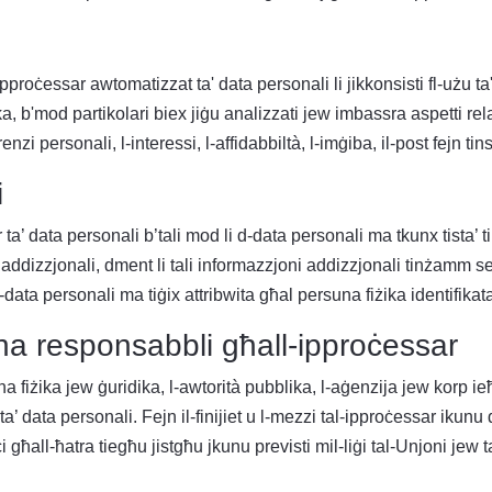
' pproċessar awtomatizzat ta' data personali li jikkonsisti fl-użu ta
ka, b'mod partikolari biex jiġu analizzati jew imbassra aspetti rel
zi personali, l-interessi, l-affidabbiltà, l-imġiba, il-post fejn tin
i
a’ data personali b’tali mod li d-data personali ma tkunx tista’ ti
i addizzjonali, dment li tali informazzjoni addizzjonali tinżamm 
 d-data personali ma tiġix attribwita għal persuna fiżika identifikat
una responsabbli għall-ipproċessar
una fiżika jew ġuridika, l-awtorità pubblika, l-aġenzija jew korp i
a’ data personali. Fejn il-finijiet u l-mezzi tal-ipproċessar ikunu 
iċi għall-ħatra tiegħu jistgħu jkunu previsti mil-liġi tal-Unjoni jew