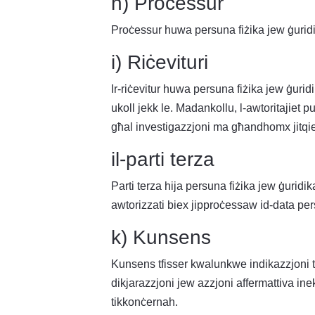
h) Proċessur
Proċessur huwa persuna fiżika jew ġuridika
i) Riċevituri
Ir-riċevitur huwa persuna fiżika jew ġuridi
ukoll jekk le. Madankollu, l-awtoritajiet pu
għal investigazzjoni ma għandhomx jitqies
il-parti terza
Parti terza hija persuna fiżika jew ġuridik
awtorizzati biex jipproċessaw id-data perso
k) Kunsens
Kunsens tfisser kwalunkwe indikazzjoni t
dikjarazzjoni jew azzjoni affermattiva inek
tikkonċernah.