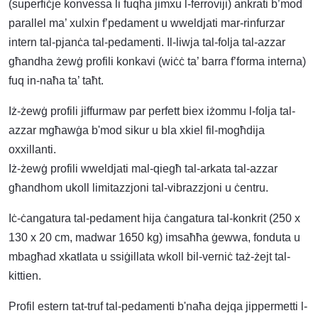
(superfiċje konvessa li fuqha jimxu l-ferroviji) ankrati b’mod
parallel ma’ xulxin f’pedament u wweldjati mar-rinfurzar
intern tal-pjanċa tal-pedamenti. Il-liwja tal-folja tal-azzar
għandha żewġ profili konkavi (wiċċ ta’ barra f’forma interna)
fuq in-naħa ta’ taħt.
Iż-żewġ profili jiffurmaw par perfett biex iżommu l-folja tal-
azzar mgħawġa b'mod sikur u bla xkiel fil-mogħdija
oxxillanti.
Iż-żewġ profili wweldjati mal-qiegħ tal-arkata tal-azzar
għandhom ukoll limitazzjoni tal-vibrazzjoni u ċentru.
Iċ-ċangatura tal-pedament hija ċangatura tal-konkrit (250 x
130 x 20 cm, madwar 1650 kg) imsaħħa ġewwa, fonduta u
mbagħad xkatlata u ssiġillata wkoll bil-verniċ taż-żejt tal-
kittien.
Profil estern tat-truf tal-pedamenti b'naħa dejqa jippermetti l-