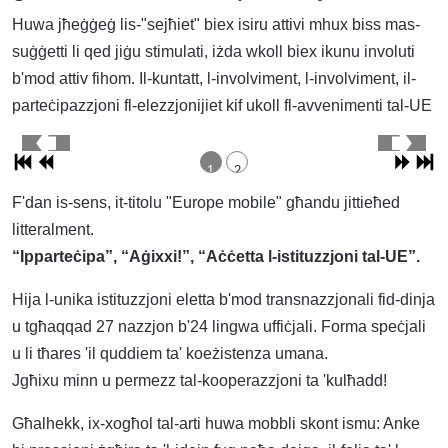
Huwa jħeġġeġ lis-"sejħiet" biex isiru attivi mhux biss mas-
suġġetti li qed jiġu stimulati, iżda wkoll biex ikunu involuti
b'mod attiv fihom. Il-kuntatt, l-involviment, l-involviment, il-
parteċipazzjoni fl-elezzjonijiet kif ukoll fl-avvenimenti tal-UE
1
2
F'dan is-sens, it-titolu "Europe mobile" għandu jittieħed
litteralment.
“Ipparteċipa”, “Aġixxi!”, “Aċċetta l-istituzzjoni tal-UE”.
Hija l-unika istituzzjoni eletta b'mod transnazzjonali fid-dinja
u tgħaqqad 27 nazzjon b'24 lingwa uffiċjali. Forma speċjali
u li tħares 'il quddiem ta' koeżistenza umana.
Jgħixu minn u permezz tal-kooperazzjoni ta 'kulħadd!
Għalhekk, ix-xogħol tal-arti huwa mobbli skont ismu: Anke