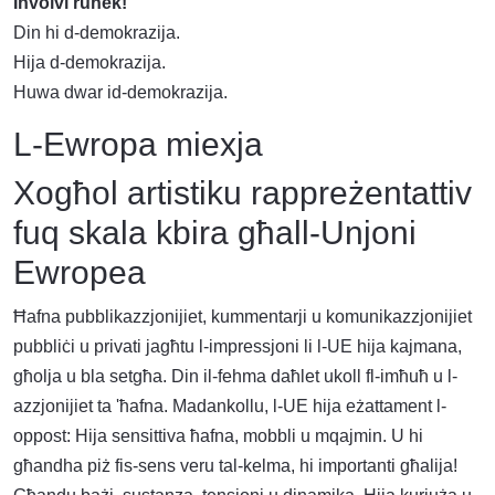
Involvi ruħek!
Din hi d-demokrazija.
Hija d-demokrazija.
Huwa dwar id-demokrazija.
L-Ewropa miexja
Xogħol artistiku rappreżentattiv
fuq skala kbira għall-Unjoni
Ewropea
Ħafna pubblikazzjonijiet, kummentarji u komunikazzjonijiet
pubbliċi u privati jagħtu l-impressjoni li l-UE hija kajmana,
għolja u bla setgħa. Din il-fehma daħlet ukoll fl-imħuħ u l-
azzjonijiet ta 'ħafna. Madankollu, l-UE hija eżattament l-
oppost: Hija sensittiva ħafna, mobbli u mqajmin. U hi
għandha piż fis-sens veru tal-kelma, hi importanti għalija!