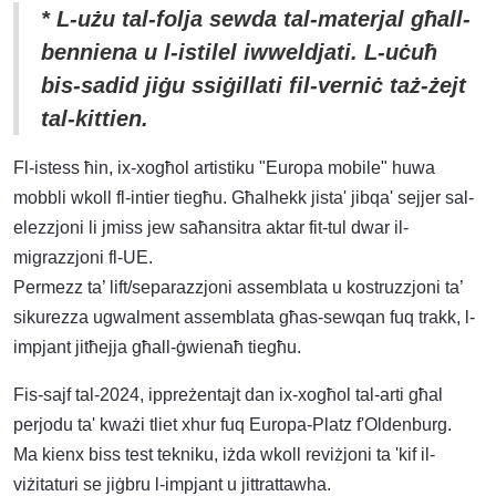
* L-użu tal-folja sewda tal-materjal għall-
benniena u l-istilel iwweldjati. L-uċuħ
bis-sadid jiġu ssiġillati fil-verniċ taż-żejt
tal-kittien.
Fl-istess ħin, ix-xogħol artistiku "Europa mobile" huwa
mobbli wkoll fl-intier tiegħu. Għalhekk jista' jibqa' sejjer sal-
elezzjoni li jmiss jew saħansitra aktar fit-tul dwar il-
migrazzjoni fl-UE.
Permezz ta’ lift/separazzjoni assemblata u kostruzzjoni ta’
sikurezza ugwalment assemblata għas-sewqan fuq trakk, l-
impjant jitħejja għall-ġwienaħ tiegħu.
Fis-sajf tal-2024, ippreżentajt dan ix-xogħol tal-arti għal
perjodu ta' kważi tliet xhur fuq Europa-Platz f'Oldenburg.
Ma kienx biss test tekniku, iżda wkoll reviżjoni ta 'kif il-
viżitaturi se jiġbru l-impjant u jittrattawha.