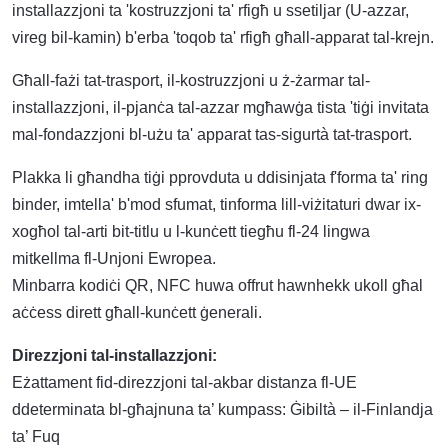
installazzjoni ta 'kostruzzjoni ta' rfigħ u ssetiljar (U-azzar,
vireg bil-kamin) b'erba 'toqob ta' rfigħ għall-apparat tal-krejn.
Għall-fażi tat-trasport, il-kostruzzjoni u ż-żarmar tal-
installazzjoni, il-pjanċa tal-azzar mgħawġa tista 'tiġi invitata
mal-fondazzjoni bl-użu ta' apparat tas-sigurtà tat-trasport.
Plakka li għandha tiġi pprovduta u ddisinjata f'forma ta' ring
binder, imtella' b'mod sfumat, tinforma lill-viżitaturi dwar ix-
xogħol tal-arti bit-titlu u l-kunċett tiegħu fl-24 lingwa
mitkellma fl-Unjoni Ewropea.
Minbarra kodiċi QR, NFC huwa offrut hawnhekk ukoll għal
aċċess dirett għall-kunċett ġenerali.
Direzzjoni tal-installazzjoni:
Eżattament fid-direzzjoni tal-akbar distanza fl-UE
ddeterminata bl-għajnuna ta’ kumpass: Ġibiltà – il-Finlandja
ta’ Fuq