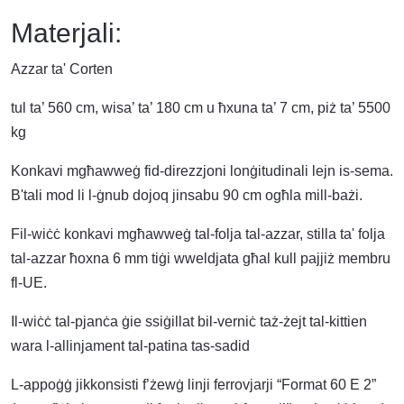
Materjali:
Azzar ta' Corten
tul ta’ 560 cm, wisa’ ta’ 180 cm u ħxuna ta’ 7 cm, piż ta’ 5500
kg
Konkavi mgħawweġ fid-direzzjoni lonġitudinali lejn is-sema.
B'tali mod li l-ġnub dojoq jinsabu 90 cm ogħla mill-bażi.
Fil-wiċċ konkavi mgħawweġ tal-folja tal-azzar, stilla ta' folja
tal-azzar ħoxna 6 mm tiġi wweldjata għal kull pajjiż membru
fl-UE.
Il-wiċċ tal-pjanċa ġie ssiġillat bil-verniċ taż-żejt tal-kittien
wara l-allinjament tal-patina tas-sadid
L-appoġġ jikkonsisti f’żewġ linji ferrovjarji “Format 60 E 2”