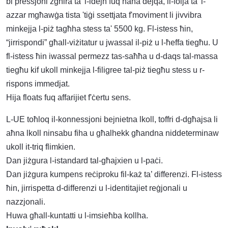
bi pressjoni żgħira ta 'l-idejn fuq naħa dejqa, il-folja ta' l-
azzar mgħawġa tista 'tiġi ssettjata f'moviment li jivvibra
minkejja l-piż tagħha stess ta' 5500 kg. Fl-istess ħin,
“jirrispondi” għall-viżitatur u jwassal il-piż u l-ħeffa tiegħu. U
fl-istess ħin iwassal permezz tas-saħħa u d-daqs tal-massa
tiegħu kif ukoll minkejja l-filigree tal-piż tiegħu stess u r-
rispons immedjat.
Hija floats fuq affarijiet f'ċertu sens.
L-UE toħloq il-konnessjoni bejnietna lkoll, toffri d-dgħajsa li
aħna lkoll ninsabu fiha u għalhekk għandna niddeterminaw
ukoll it-triq flimkien.
Dan jiżgura l-istandard tal-għajxien u l-paċi.
Dan jiżgura kumpens reċiproku fil-każ ta’ differenzi. Fl-istess
ħin, jirrispetta d-differenzi u l-identitajiet reġjonali u
nazzjonali.
Huwa għall-kuntatti u l-imsieħba kollha.