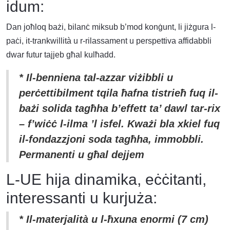
idum:
Dan joħloq bażi, bilanċ miksub b’mod konġunt, li jiżgura l-
paċi, it-trankwillità u r-rilassament u perspettiva affidabbli
dwar futur tajjeb għal kulħadd.
* Il-benniena tal-azzar viżibbli u
perċettibilment tqila ħafna tistrieħ fuq il-
bażi solida tagħha b’effett ta’ dawl tar-rix
– f’wiċċ l-ilma ’l isfel. Kważi bla xkiel fuq
il-fondazzjoni soda tagħha, immobbli.
Permanenti u għal dejjem
L-UE hija dinamika, eċċitanti,
interessanti u kurjuża:
* Il-materjalità u l-ħxuna enormi (7 cm)