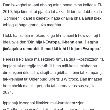
Dan ix-xogħol tal-arti nħoloq minn ponta minn kollega. Fl-
2019, hija kienet rat pjanċa tal-azzar fil-bini tal-fabbrika ta
'Springer, li qalet li kienet xi ħaġa għalija bħala artist biex
toħloq xi ħaġa grandjuża magħha.
Hekk ħarist lejn ir-rekord, diġà fil-mument li l-ewwel rajt l-
idea twieldet: “
Din hija l-Ewropa, il-benniena. Jistgħu
jiċċaqalqu u mobbli. Il-mod kif inhi l-Unjoni Ewropea.
”
Peress li l-pjanċa ma setgħetx tintuża għall-kostruzzjoni ta’
impjant tal-enerġija mir-riħ lil hinn mill-kosta minħabba
dimensjoni difettuża, xtrajtha u ġibtha fil-bini tal-kumpanija
tal-krejnijiet ta’ Oldenburg Ulferts u Wittrock. Dan inħażen
hemmhekk matul il-perjodu tal-coronavirus sas-sajf tal-
2024.
Ippjanajt ix-xogħol flimkien mal-kunsiderazzjoni li
neħodhom fuq vjaġġ fl-UE, anke għal preżentazzjoni