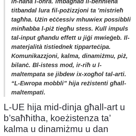
in-naħa l-oħra. Imbagħad il-benniena
titbandal lura fil-pożizzjoni ta 'mistrieħ
tagħha. Użin eċċessiv mhuwiex possibbli
minħabba l-piż tiegħu stess. Kull impuls
tal-input għandu effett u jiġi mwieġeb. Il-
materjalità tistiednek tipparteċipa.
Komunikazzjoni, kalma, dinamiżmu, piż,
bilanċ. Bl-istess mod, ir-riħ u l-
maltempata se jibdew ix-xogħol tal-arti.
“L-Ewropa mobbli” hija reżistenti għall-
maltempati.
L-UE hija mid-dinja għall-art u
b’saħħitha, koeżistenza ta’
kalma u dinamiżmu u dan