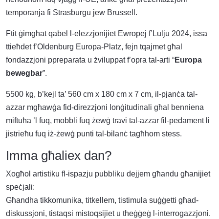
temporanja fi Strasburgu jew Brussell.
Ftit ġimgħat qabel l-elezzjonijiet Ewropej f’Lulju 2024, issa
ttieħdet f’Oldenburg Europa-Platz, fejn tqajmet għal
fondazzjoni ppreparata u żviluppat f’opra tal-arti “
Europa
bewegbar
”.
5500 kg, b’kejl ta’ 560 cm x 180 cm x 7 cm, il-pjanċa tal-
azzar mgħawġa fid-direzzjoni lonġitudinali għal benniena
miftuħa ’l fuq, mobbli fuq żewġ travi tal-azzar fil-pedament li
jistrieħu fuq iż-żewġ punti tal-bilanċ tagħhom stess.
Imma għaliex dan?
Xogħol artistiku fl-ispazju pubbliku dejjem għandu għanijiet
speċjali:
Għandha tikkomunika, titkellem, tistimula suġġetti għad-
diskussjoni, tistaqsi mistoqsijiet u tħeġġeġ l-interrogazzjoni.