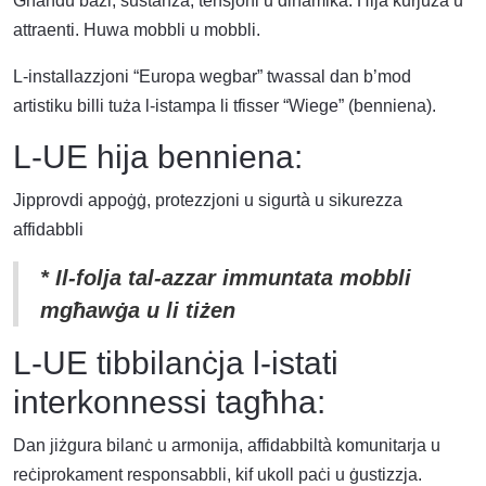
Għandu bażi, sustanza, tensjoni u dinamika. Hija kurjuża u
attraenti. Huwa mobbli u mobbli.
L-installazzjoni “Europa wegbar” twassal dan b’mod
artistiku billi tuża l-istampa li tfisser “Wiege” (benniena).
L-UE hija benniena:
Jipprovdi appoġġ, protezzjoni u sigurtà u sikurezza
affidabbli
* Il-folja tal-azzar immuntata mobbli
mgħawġa u li tiżen
L-UE tibbilanċja l-istati
interkonnessi tagħha:
Dan jiżgura bilanċ u armonija, affidabbiltà komunitarja u
reċiprokament responsabbli, kif ukoll paċi u ġustizzja.