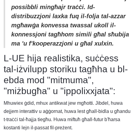
possibbli mingħajr traċċi. Id-
distribuzzjoni laxka fuq il-folja tal-azzar
mgħawġa konvessa twassal ukoll il-
konnessjoni tagħhom simili għal sħubija
ma 'u f'kooperazzjoni u għal xulxin.
L-UE hija realistika, suċċess
tal-iżvilupp storiku tagħha u bl-
ebda mod "mitmuma",
"miżbugħa" u "ippolixxjata":
Mhuwiex ġdid, mhux antikwat jew mgħotti. Jibdel, huwa
dejjem interattiv u aġġornat, huwa lest għall-bidla u għandu
t-traċċi tal-ħajja tiegħu. Huwa miftuħ għall-futur b'ħarsa
kostanti lejn il-passat fil-preżent.