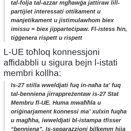
tal-folja tal-azzar mgħawġa jattiraw lill-
partijiet interessati ottikament u
manjetikament u jistimulawhom biex
imissu = biex jipparteċipaw. Fl-istess ħin,
tiġġenera rispett u rispett
L-UE toħloq konnessjoni
affidabbli u sigura bejn l-istati
membri kollha:
Is-27 stilla wweldjati fuq in-naħa ta' fuq
tal-benniena jirrappreżentaw is-27 Stat
Membru fl-UE. Huma mwaħħla u
oriġinarjament konnessi ma’ xulxin fuqha
u magħha, iwweldjati bl-istampa tfisser
“benniena”. Is-separazzjoni bilkemm hija