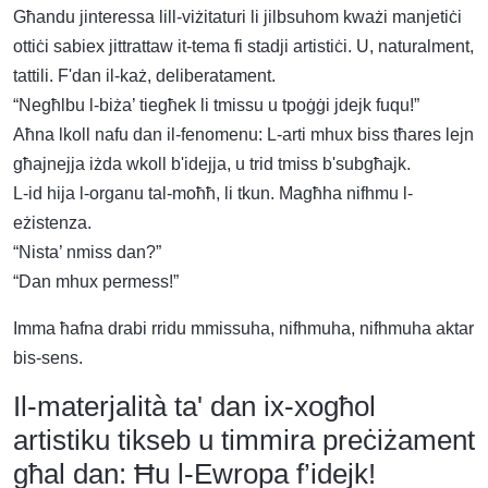
Għandu jinteressa lill-viżitaturi li jilbsuhom kważi manjetiċi
ottiċi sabiex jittrattaw it-tema fi stadji artistiċi. U, naturalment,
tattili. F'dan il-każ, deliberatament.
“Negħlbu l-biża’ tiegħek li tmissu u tpoġġi jdejk fuqu!”
Aħna lkoll nafu dan il-fenomenu: L-arti mhux biss tħares lejn
għajnejja iżda wkoll b'idejja, u trid tmiss b'subgħajk.
L-id hija l-organu tal-moħħ, li tkun. Magħha nifhmu l-
eżistenza.
“Nista’ nmiss dan?”
“Dan mhux permess!”
Imma ħafna drabi rridu mmissuha, nifhmuha, nifhmuha aktar
bis-sens.
Il-materjalità ta' dan ix-xogħol
artistiku tikseb u timmira preċiżament
għal dan: Ħu l-Ewropa f’idejk!