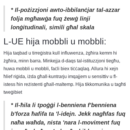
* Il-pożizzjoni awto-ibbilanċjar tal-azzar
folja mgħawġa fuq żewġ linji
lonġitudinali, simili għal skala
L-UE hija mobbli u mobbli:
Hija taqbad u tirreġistra kull influwenza, żgħira kemm hi
żgħira, minn barra. Minkejja d-daqs tal-istituzzjoni tiegħu,
huwa mobbli u mobbli, faċli biex tiċċaqlaq. Allura hi xejn
ħlief riġida, iżda għall-kuntrarju imqajjem u sensittiv u fl-
istess ħin reżistenti għall-maltemp. Hija tikkomunika u tagħti
tweġibiet
* Il-ħila li tpoġġi l-benniena f'benniena
b'forza ħafifa ta 'l-idejn. Jekk nagħfas fuq
naħa waħda, nista 'nara l-moviment fuq