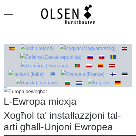
Mobile Menu Toggle
Select your language
L-Ewropa miexja
Xogħol ta' installazzjoni tal-
arti għall-Unjoni Ewropea