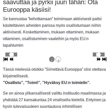
saavuttaa ja pyrkii juuri tähän: Ota
Eurooppa käsiisi!
Se kannustaa ”kehottamaan” toimimaan aktiivisesti paitsi
käsiteltävien aiheiden parissa myös osallistumaan niihin
aktiivisesti. Koskettaminen, mukaan ottaminen, mukaan
ottaminen, osallistuminen vaaleihin ja myös EU:n
tapahtumiin
1
2
Tässä mielessä otsikko ”Siirrettävä Eurooppa” olisi otettava
kirjaimellisesti.
”Osallistu”, ”Toimi!”, ”Hyväksy EU:n toimielin”.
Se on ainoa ylikansallisesti valittu instituutio maailmassa ja
yhdistää 27 kansakuntaa 24 virallisella kielellä. Erityinen ja
hyvin tulevaisuuteen suuntautuva inhimillisen