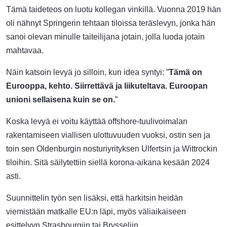
Tämä taideteos on luotu kollegan vinkillä. Vuonna 2019 hän
oli nähnyt Springerin tehtaan tiloissa teräslevyn, jonka hän
sanoi olevan minulle taiteilijana jotain, jolla luoda jotain
mahtavaa.
Näin katsoin levyä jo silloin, kun idea syntyi: ”
Tämä on
Eurooppa, kehto. Siirrettävä ja liikuteltava. Euroopan
unioni sellaisena kuin se on.
”
Koska levyä ei voitu käyttää offshore-tuulivoimalan
rakentamiseen viallisen ulottuvuuden vuoksi, ostin sen ja
toin sen Oldenburgin nosturiyrityksen Ulfertsin ja Wittrockin
tiloihin. Sitä säilytettiin siellä korona-aikana kesään 2024
asti.
Suunnittelin työn sen lisäksi, että harkitsin heidän
viemistään matkalle EU:n läpi, myös väliaikaiseen
esittelyyn Strasbourgiin tai Brysseliin.