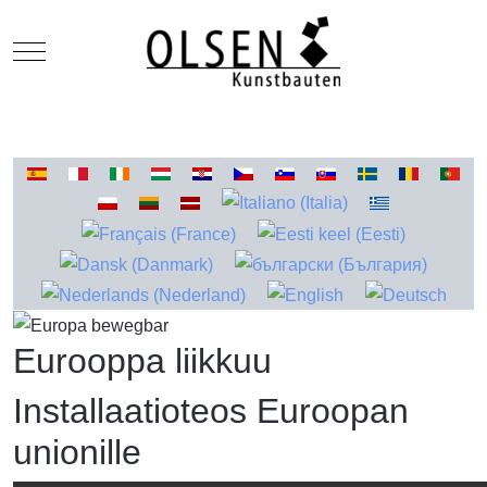
Mobile Menu Toggle
Valitse kieli
Eurooppa liikkuu
Installaatioteos Euroopan
unionille