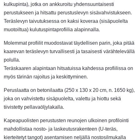
kulkupinta), jotka on ankkuroitu yhdensuuntaisesti
perustukseen ja hitsattu perustuslevyn sisävahvistukseen.
Teräslevyn taivutuksessa on kaksi koveraa (sisäpuolelta
muotoiltua) kulutuspintaprofiilia alapinnalla.
Molemmat profiilit muodostavat täydellisen parin, joka pitää
kaarevan teräslevyn turvallisesti ja tasaisesti värähtelevällä
polulla.
Teräskaaren alapintaan hitsatuissa kahdessa profiilissa on
myös tärinän rajoitus ja keskittyminen.
Peruslaatta on betonilaatta (250 x 130 x 20 cm, n. 1650 kg),
joka on vahvistettu sisäpuolelta, valettu ja hiottu sekä
tiivistetty pellavaöljylakalla.
Kapeapuolisten perustusten reunojen ulkoinen profilointi
mahdollistaa nosto- ja laskeutusrakenteen (U-teräs,
kierteitetyt tangot) asentamisen neljällä nostosilmukalla