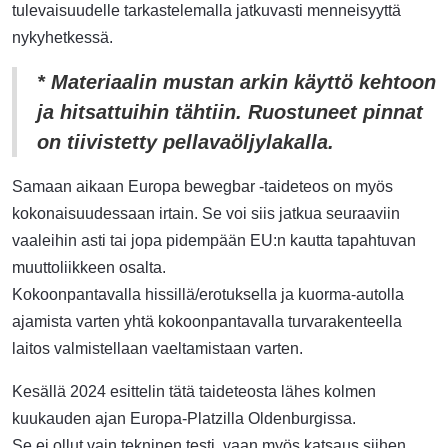
tulevaisuudelle tarkastelemalla jatkuvasti menneisyyttä
nykyhetkessä.
* Materiaalin mustan arkin käyttö kehtoon
ja hitsattuihin tähtiin. Ruostuneet pinnat
on tiivistetty pellavaöljylakalla.
Samaan aikaan Europa bewegbar -taideteos on myös
kokonaisuudessaan irtain. Se voi siis jatkua seuraaviin
vaaleihin asti tai jopa pidempään EU:n kautta tapahtuvan
muuttoliikkeen osalta.
Kokoonpantavalla hissillä/erotuksella ja kuorma-autolla
ajamista varten yhtä kokoonpantavalla turvarakenteella
laitos valmistellaan vaeltamistaan varten.
Kesällä 2024 esittelin tätä taideteosta lähes kolmen
kuukauden ajan Europa-Platzilla Oldenburgissa.
Se ei ollut vain tekninen testi, vaan myös katsaus siihen,