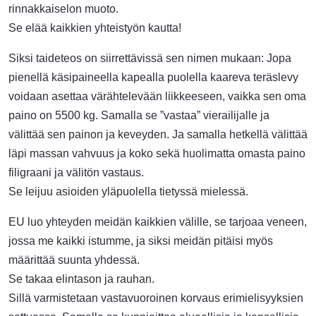
rinnakkaiselon muoto.
Se elää kaikkien yhteistyön kautta!
Siksi taideteos on siirrettävissä sen nimen mukaan: Jopa
pienellä käsipaineella kapealla puolella kaareva teräslevy
voidaan asettaa värähtelevään liikkeeseen, vaikka sen oma
paino on 5500 kg. Samalla se ”vastaa” vierailijalle ja
välittää sen painon ja keveyden. Ja samalla hetkellä välittää
läpi massan vahvuus ja koko sekä huolimatta omasta paino
filigraani ja välitön vastaus.
Se leijuu asioiden yläpuolella tietyssä mielessä.
EU luo yhteyden meidän kaikkien välille, se tarjoaa veneen,
jossa me kaikki istumme, ja siksi meidän pitäisi myös
määrittää suunta yhdessä.
Se takaa elintason ja rauhan.
Sillä varmistetaan vastavuoroinen korvaus erimielisyyksien